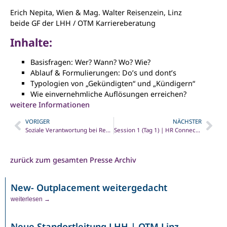
Erich Nepita, Wien & Mag. Walter Reisenzein, Linz
beide GF der LHH / OTM Karriereberatung
Inhalte:
Basisfragen: Wer? Wann? Wo? Wie?
Ablauf & Formulierungen: Do’s und dont’s
Typologien von „Gekündigten“ und „Kündigern“
Wie einvernehmliche Auflösungen erreichen?
weitere Informationen
VORIGER
NÄCHSTER
Soziale Verantwortung bei Restrukturierung – Stiftung vs. Outplacement was hilft den ausscheidenden Mitarbeitern?
Session 1 (Tag 1) | HR Connect(s) 2021
zurück zum gesamten Presse Archiv
New- Outplacement weitergedacht
weiterlesen →
Neue Standortleitung LHH | OTM Linz