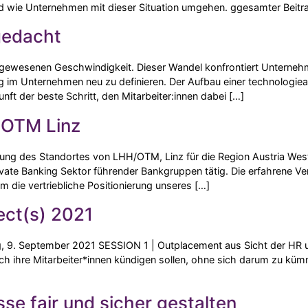
nd wie Unternehmen mit dieser Situation umgehen. ggesamter Beit
gedacht
 dagewesenen Geschwindigkeit. Dieser Wandel konfrontiert Unterne
g im Unternehmen neu zu definieren. Der Aufbau einer technologiea
nft der beste Schritt, den Mitarbeiter:innen dabei […]
 OTM Linz
tung des Standortes von LHH/OTM, Linz für die Region Austria West
ivate Banking Sektor führender Bankgruppen tätig. Die erfahrene Ve
m die vertriebliche Positionierung unseres […]
ect(s) 2021
, 9. September 2021 SESSION 1 | Outplacement aus Sicht der HR un
 ihre Mitarbeiter*innen kündigen sollen, ohne sich darum zu kümm
e fair und sicher gestalten