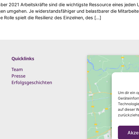
ber 2021 Arbeitskräfte sind die wichtigste Ressource eines jeden
gen umgehen. Je widerstandsfähiger und belastbarer die Mitarbeiter
Rolle spielt die Resilienz des Einzelnen, des […]
Quicklinks
Team
Presse
Erfolgsgeschichten
Um dir ein 
Geräteinfor
Technologie
Klic
auf dieser W
ak
zurückziehs
Akze